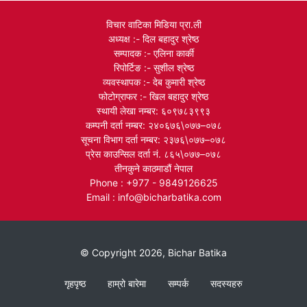
विचार वाटिका मिडिया प्रा.ली
अध्यक्ष :- दिल बहादुर श्रेष्ठ
सम्पादक :- एलिना कार्की
रिपोर्टिङ :- सुशील श्रेष्ठ
व्यवस्थापक :- देब कुमारी श्रेष्ठ
फोटोग्राफर :- खिल बहादुर श्रेष्ठ
स्थायी लेखा नम्बर: ६०९७८३९९३
कम्पनी दर्ता नम्बर: २४०६७६\०७७–०७८
सूचना विभाग दर्ता नम्बर: २३७६\०७७–०७८
प्रेस काउन्सिल दर्ता नं. ८६५\०७७–०७८
तीनकुने काठमाडौं नेपाल
Phone : +977 - 9849126625
Email : info@bicharbatika.com
© Copyright 2026, Bichar Batika
गृहपृष्ठ
हाम्रो बारेमा
सम्पर्क
सदस्यहरु